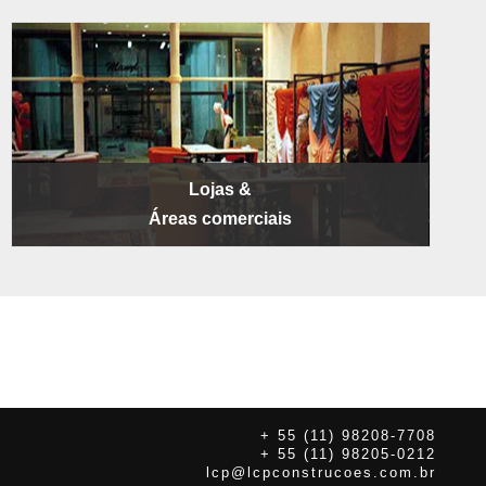
Lojas &
Áreas comerciais
+ 55 (11) 98208-7708
+ 55 (11) 98205-0212
lcp@lcpconstrucoes.com.br