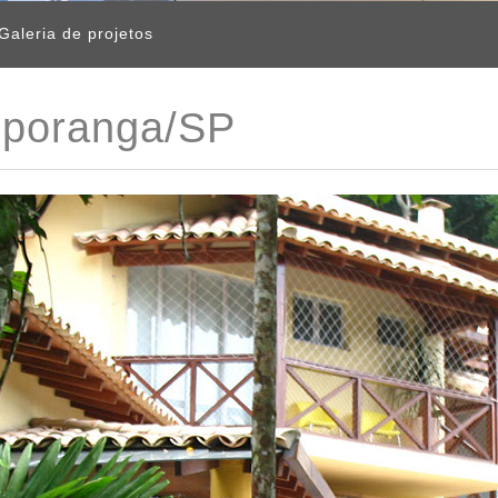
Galeria de projetos
Iporanga/SP